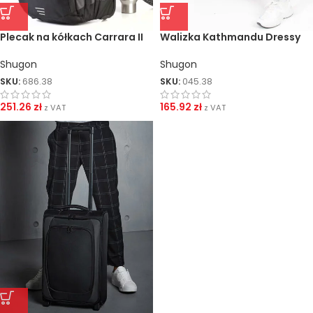
Plecak na kółkach Carrara II
Walizka Kathmandu Dressy
Shugon
Shugon
SKU:
686.38
SKU:
045.38
251.26
zł
165.92
zł
z VAT
z VAT