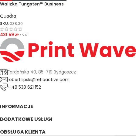
Walizka Tungsten™ Business
Traveller
Quadra
SKU:
038.30
431.59
zł
z VAT
Fordońska 40, 85-719 Bydgoszcz
robert.lipski@refloactive.com
+ 48 538 621 152
INFORMACJE
DODATKOWE USŁUGI
OBSŁUGA KLIENTA