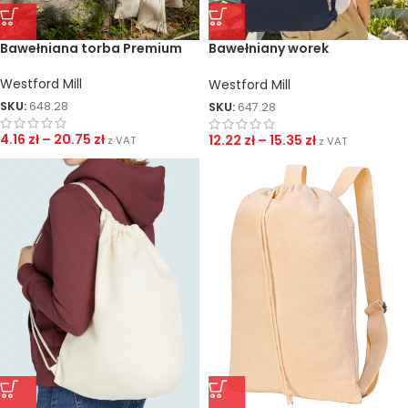
Bawełniana torba Premium
Bawełniany worek
gimnastyczny Premium
Westford Mill
Westford Mill
SKU:
648.28
SKU:
647.28
4.16
zł
–
20.75
zł
12.22
zł
–
15.35
zł
z VAT
z VAT