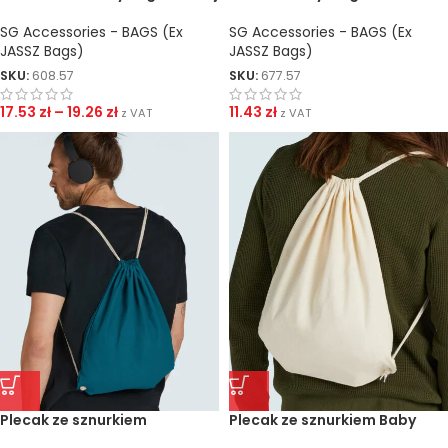
SG Accessories - BAGS (Ex
SG Accessories - BAGS (Ex
JASSZ Bags)
JASSZ Bags)
SKU:
608.57
SKU:
677.57
17.53
zł
–
19.26
zł
11.43
zł
z VAT
z VAT
Plecak ze sznurkiem
Plecak ze sznurkiem Baby
Canvas