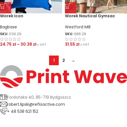
Worek Icon
Worek Nautical Gymsac
Bagbase
Westford Mill
SKU:
039.29
SKU:
688.28
24.75
zł
–
30.38
zł
31.55
zł
z VAT
z VAT
1
2
→
Fordońska 40, 85-719 Bydgoszcz
robert.lipski@refloactive.com
+ 48 538 621 152