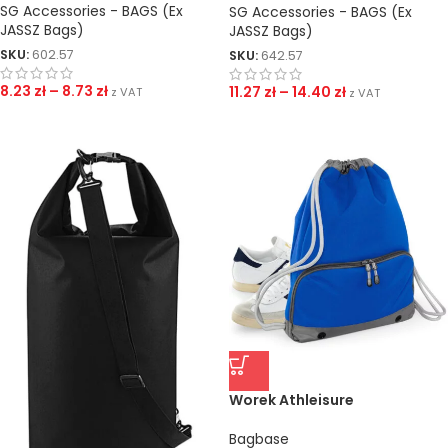
SG Accessories - BAGS (Ex
SG Accessories - BAGS (Ex
JASSZ Bags)
JASSZ Bags)
SKU:
602.57
SKU:
642.57
8.23
zł
–
8.73
zł
11.27
zł
–
14.40
zł
z VAT
z VAT
Worek Athleisure
Bagbase