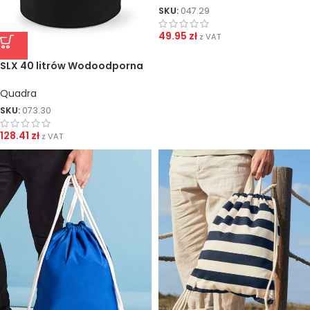
SKU:
047.29
49.95
zł
z VAT
SLX 40 litrów Wodoodporna
tuba Dry
Quadra
SKU:
073.30
128.41
zł
z VAT