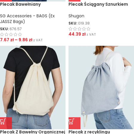
Plecak Bawełniany
Plecak Ściągany Sznurkiem
SG Accessories - BAGS (Ex
Shugon
JASSZ Bags)
SKU:
019.38
SKU:
676.57
44.39
zł
z VAT
7.67
zł
–
9.86
zł
z VAT
Plecak Z Bawełny Organicznej
Plecak z recyklingu