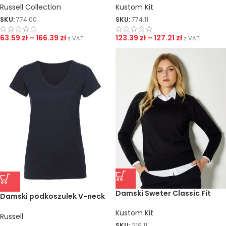
Russell Collection
Kustom Kit
SKU:
774.00
SKU:
774.11
63.59
zł
–
166.39
zł
123.39
zł
–
127.21
zł
z VAT
z VAT
Damski Sweter Classic Fit
Damski podkoszulek V-neck
Arundel
HD
Kustom Kit
Russell
SKU:
219.11