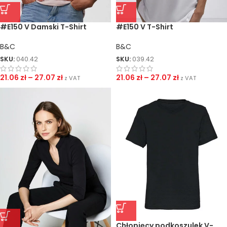
#E150 V Damski T-Shirt
#E150 V T-Shirt
B&C
B&C
SKU:
040.42
SKU:
039.42
21.06
zł
–
27.07
zł
21.06
zł
–
27.07
zł
z VAT
z VAT
Chłopięcy podkoszulek V-