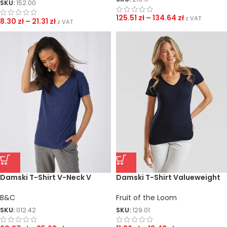
SKU:
152.00
125.51
zł
–
134.64
zł
z VAT
8.30
zł
–
21.31
zł
z VAT
Damski T-Shirt V-Neck V
Damski T-Shirt Valueweight
Triblend
V-Neck
B&C
Fruit of the Loom
SKU:
012.42
SKU:
129.01