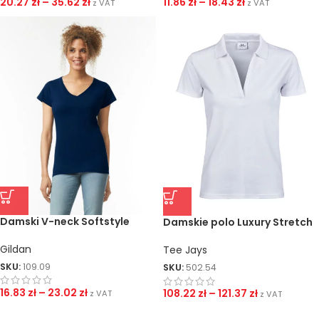
20.27
zł
–
35.62
zł
11.86
zł
–
18.43
zł
z VAT
z VAT
Damski V-neck Softstyle
Damskie polo Luxury Stretch
V
Gildan
Tee Jays
SKU:
109.09
SKU:
502.54
16.83
zł
–
23.02
zł
108.22
zł
–
121.37
zł
z VAT
z VAT