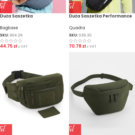
Duża Saszetka
Duża Saszetka Performance
Bagbase
Quadra
SKU:
904.29
SKU:
039.30
44.75
zł
70.78
zł
z VAT
z VAT