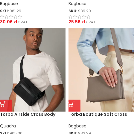
Bagbase
Bagbase
SKU:
061.29
SKU:
939.29
30.06
zł
25.56
zł
z VAT
z VAT
Torba Airside Cross Body
Torba Boutique Soft Cross
Quadra
Bagbase
SKU:
905.30
SKU:
982.29