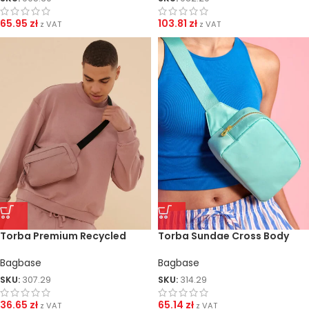
65.95
zł
103.81
zł
z VAT
z VAT
Torba Premium Recycled
Torba Sundae Cross Body
Cross Body
Bagbase
Bagbase
SKU:
314.29
SKU:
307.29
65.14
zł
36.65
zł
z VAT
z VAT