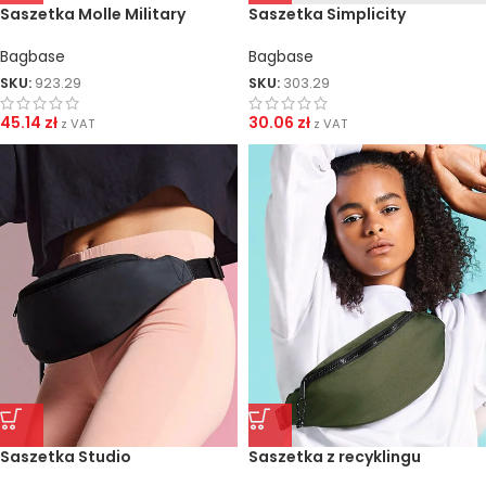
Saszetka Molle Military
Saszetka Simplicity
Bagbase
Bagbase
SKU:
923.29
SKU:
303.29
45.14
zł
30.06
zł
z VAT
z VAT
Saszetka Studio
Saszetka z recyklingu