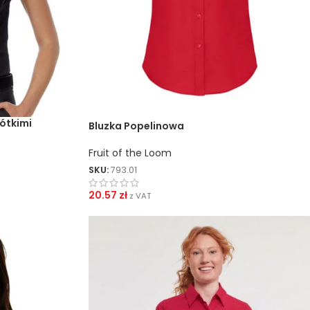
ZNAKOWANIA
Sitodruk Transferowy
Sitodruk Bezpośredni
DTF
rótkimi
Bluzka Popelinowa
Sublimacja
Fruit of the Loom
Flex / Flock
SKU:
793.01
Haft
20.57
zł
z VAT