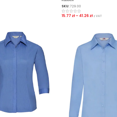
SKU:
729.00
15.77
zł
–
41.26
zł
z VAT