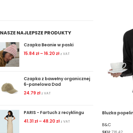
NASZE NAJLEPSZE PRODUKTY
Czapka Beanie w paski
15.84
zł
–
16.20
zł
z VAT
Czapka z bawełny organicznej
6-panelowa Dad
24.79
zł
z VAT
PARIS - Fartuch z recyklingu
Bluzka popeli
Smart LSL/wo
41.31
zł
–
48.20
zł
z VAT
B&C
SKU:
716.42