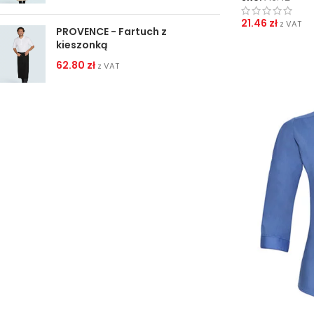
21.46
zł
z VAT
PROVENCE - Fartuch z
kieszonką
62.80
zł
z VAT