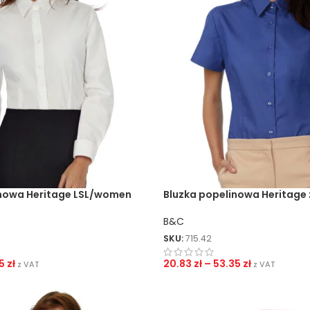
inowa Heritage LSL/women
Bluzka popelinowa Heritage 
rękawami
B&C
SKU:
715.42
55
zł
20.83
zł
–
53.35
zł
z VAT
z VAT