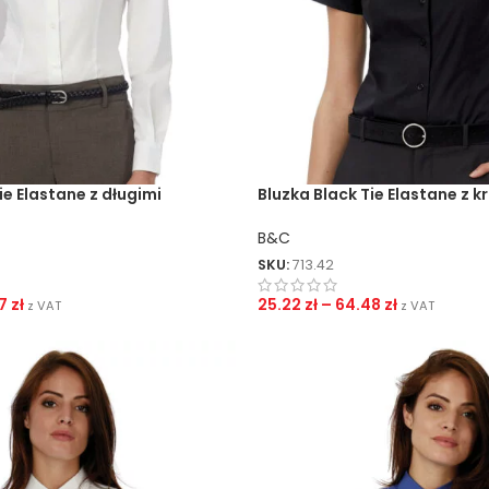
ie Elastane z długimi
Bluzka Black Tie Elastane z k
rękawami
B&C
SKU:
713.42
77
zł
25.22
zł
–
64.48
zł
z VAT
z VAT