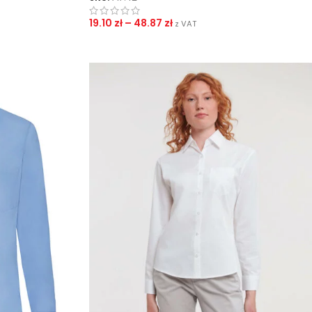
19.10
zł
–
48.87
zł
z VAT