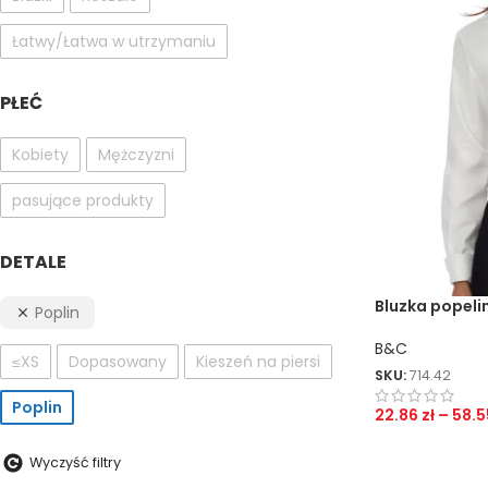
Łatwy/Łatwa w utrzymaniu
PŁEĆ
Kobiety
Mężczyzni
pasujące produkty
DETALE
Bluzka popel
Poplin
B&C
≤XS
Dopasowany
Kieszeń na piersi
SKU:
714.42
Poplin
22.86
zł
–
58.
Wyczyść filtry