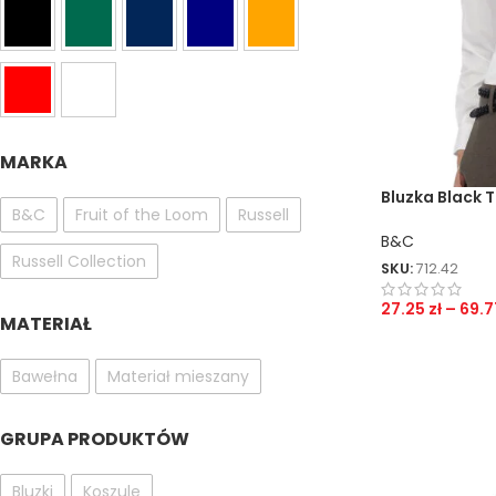
MARKA
Bluzka Black T
B&C
Fruit of the Loom
Russell
rękawami
B&C
Russell Collection
SKU:
712.42
27.25
zł
–
69.
MATERIAŁ
Bawełna
Materiał mieszany
GRUPA PRODUKTÓW
Bluzki
Koszule