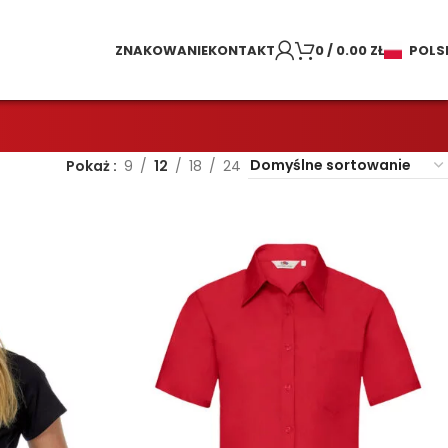
ZNAKOWANIE
KONTAKT
0
/
0.00
ZŁ
POLS
Pokaż
9
12
18
24