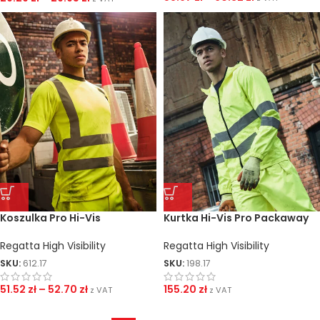
Koszulka Pro Hi-Vis
Kurtka Hi-Vis Pro Packaway
Regatta High Visibility
Regatta High Visibility
SKU:
612.17
SKU:
198.17
51.52
zł
–
52.70
zł
155.20
zł
z VAT
z VAT