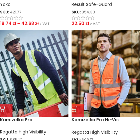
Yoko
Result Safe-Guard
SKU:
421.77
SKU:
854.33
18.74
zł
–
42.68
zł
22.50
zł
z VAT
z VAT
Kamizelka Pro
Kamizelka Pro Hi-Vis
Executive
Regatta High Visibility
Regatta High Visibility
SKU:
985.17
SKU:
608.17