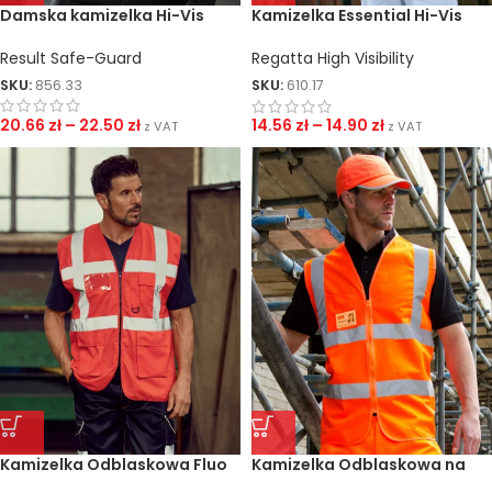
Damska kamizelka Hi-Vis
Kamizelka Essential Hi-Vis
Easy Print
Result Safe-Guard
Regatta High Visibility
SKU:
856.33
SKU:
610.17
20.66
zł
–
22.50
zł
14.56
zł
–
14.90
zł
z VAT
z VAT
Kamizelka Odblaskowa Fluo
Kamizelka Odblaskowa na
Executive
zamek