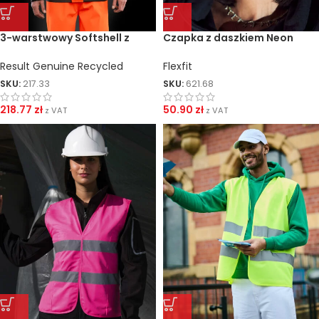
3-warstwowy Softshell z
Czapka z daszkiem Neon
recyklingu
Retro Trucker
Result Genuine Recycled
Flexfit
SKU:
217.33
SKU:
621.68
218.77
zł
50.90
zł
z VAT
z VAT