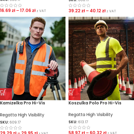
16.69
zł
–
17.06
zł
39.22
zł
–
40.12
zł
z VAT
z VAT
Kamizelka Pro Hi-Vis
Koszulka Polo Pro Hi-Vis
Supervisor
Regatta High Visibility
Regatta High Visibility
SKU:
613.17
SKU:
609.17
58.97
zł
–
60.32
zł
29.29
zł
–
29.95
zł
z VAT
z VAT