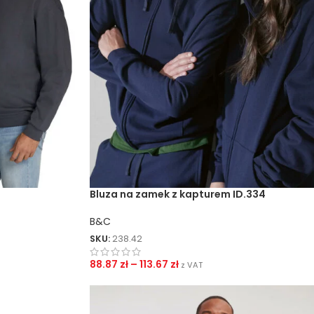
Bluza na zamek z kapturem ID.334
B&C
SKU:
238.42
88.87
zł
–
113.67
zł
z VAT