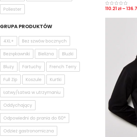
110.21
zł
–
136.
Poliester
GRUPA PRODUKTÓW
4XL+
Bez szwów bocznych
Bezrękawniki
Bielizna
Bluzki
Bluzy
Fartuchy
French Terry
Full Zip
Koszule
Kurtki
Łatwy/Łatwa w utrzymaniu
Oddychający
Odpowiedni do prania do 60°
Odzież gastronomiczna