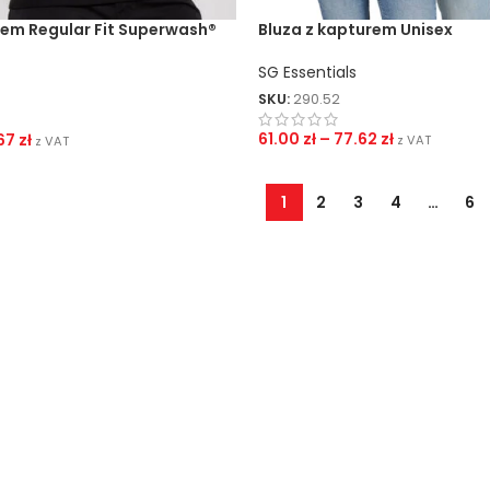
rem Regular Fit Superwash®
Bluza z kapturem Unisex
SG Essentials
SKU:
290.52
61.00
zł
–
77.62
zł
.67
zł
z VAT
z VAT
1
2
3
4
…
6