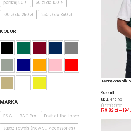
poniżej 50 zł
50 zł do 100 zł
100 zł do 250 zł
250 zł do 350 zł
KOLOR
Bezrękawnik 
Russell
SKU:
427.00
MARKA
179.82
zł
–
194
B&C
B&C Pro
Fruit of the Loom
Jassz Towels (Now SG Accessories)