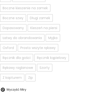
Boczne kieszenie na zamek
Boczne szwy
Długi zamek
Dopasowany
Kieszeń na piersi
Łatwy do obrandowania
Myjka
Oxford
Prosto wszyte rękawy
Ręcznik dla gości
Ręcznik kąpielowy
Rękawy raglanowe
Szorty
Z kapturem
Zip
Wyczyść filtry