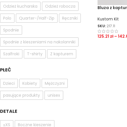
Odzież kucharska
Odzież robocza
Bluza z kaptu
60º
Polo
Quarter-/Half-Zip
Ręczniki
Kustom Kit
SKU:
217.11
Spodnie
125.21
zł
–
142
Spodnie z kieszeniami na nakolanniki
Szalfroki
T-shirty
Z kapturem
PŁEĆ
Dzieci
Kobiety
Mężczyzni
pasujące produkty
unisex
DETALE
≤XS
Boczne kieszenie