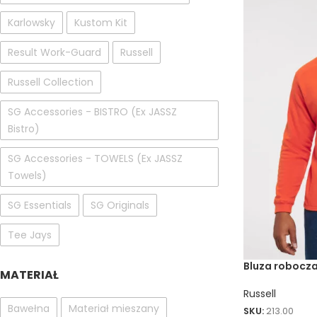
Karlowsky
Kustom Kit
Result Work-Guard
Russell
Russell Collection
SG Accessories - BISTRO (Ex JASSZ
Bistro)
SG Accessories - TOWELS (Ex JASSZ
Towels)
SG Essentials
SG Originals
Tee Jays
Bluza robocz
MATERIAŁ
Russell
Bawełna
Materiał mieszany
SKU:
213.00