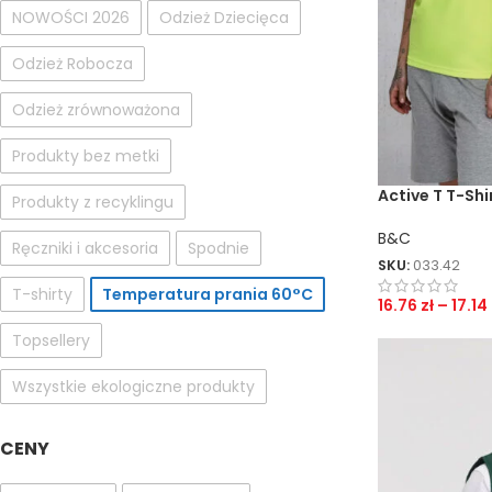
NOWOŚCI 2026
Odzież Dziecięca
Odzież Robocza
Odzież zrównoważona
Produkty bez metki
Active T T-Shi
Produkty z recyklingu
B&C
Ręczniki i akcesoria
Spodnie
SKU:
033.42
T-shirty
Temperatura prania 60°C
16.76
zł
–
17.14
Topsellery
Wszystkie ekologiczne produkty
CENY