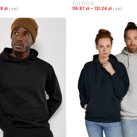
78
zł
116.87
zł
–
131.24
zł
z VAT
z VAT