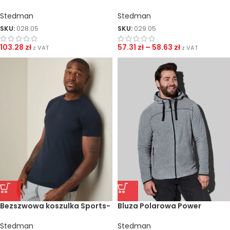
Sports
Sports-T
Stedman
Stedman
SKU:
028.05
SKU:
029.05
103.28
zł
57.31
zł
–
58.63
zł
z VAT
z VAT
Bezszwowa koszulka Sports-
Bluza Polarowa Power
T
Stedman
Stedman