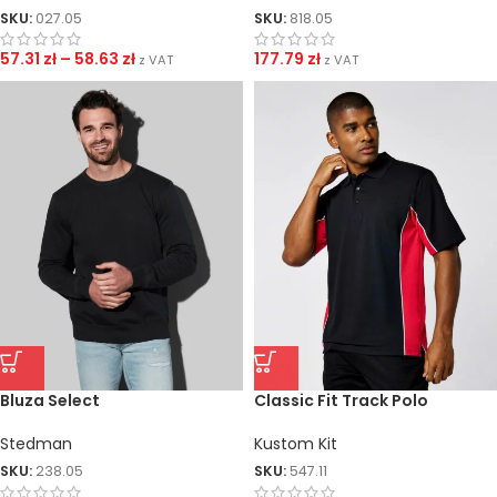
SKU:
818.05
SKU:
027.05
177.79
zł
57.31
zł
–
58.63
zł
z VAT
z VAT
Bluza Select
Classic Fit Track Polo
Stedman
Kustom Kit
SKU:
238.05
SKU:
547.11