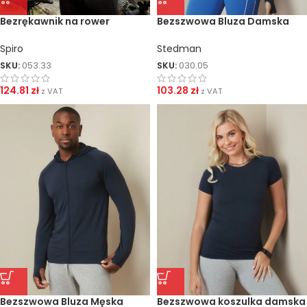
Bezrękawnik na rower
Bezszwowa Bluza Damska
Crosslite
Sports
Spiro
Stedman
SKU:
053.33
SKU:
030.05
124.81
zł
103.28
zł
z VAT
z VAT
Bezszwowa Bluza Męska
Bezszwowa koszulka damska