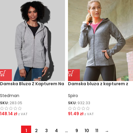
Damska Bluza Z Kapturem Na
Damska bluza z kapturem z
Zamek Select
mikropolaru
Stedman
Spiro
SKU:
283.05
SKU:
932.33
148.14
zł
91.49
zł
z VAT
z VAT
1
2
3
4
…
9
10
11
→