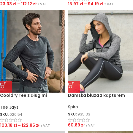
23.33
zł
–
112.12
zł
15.97
zł
–
94.19
zł
z VAT
z VAT
Cooldry Tee z długimi
Damska bluza z kapturem
rękawami
Spiro
Tee Jays
SKU:
935.33
SKU:
020.54
60.89
zł
103.18
zł
–
122.85
zł
z VAT
z VAT