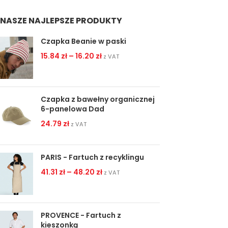
NASZE NAJLEPSZE PRODUKTY
Czapka Beanie w paski
15.84
zł
–
16.20
zł
z VAT
Czapka z bawełny organicznej
6-panelowa Dad
24.79
zł
z VAT
PARIS - Fartuch z recyklingu
41.31
zł
–
48.20
zł
z VAT
PROVENCE - Fartuch z
kieszonką