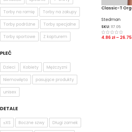
Classic-T Org
Torby na ramię
Torby na zakupy
Stedman
Torby podróżne
Torby specjalne
SKU:
117.05
Torby sportowe
Z kapturem
4.86
zł
–
26.7
PŁEĆ
Dzieci
Kobiety
Mężczyzni
Niemowlęta
pasujące produkty
unisex
DETALE
≤XS
Boczne szwy
Długi zamek