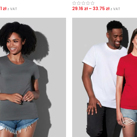
41
zł
29.16
zł
–
33.75
zł
z VAT
z VAT