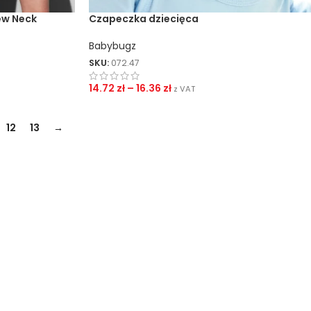
ew Neck
Czapeczka dziecięca
Babybugz
SKU:
072.47
14.72
zł
–
16.36
zł
z VAT
12
13
→