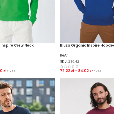
 Inspire Crew Neck
Bluza Organic Inspire Hoode
B&C
SKU:
230.42
70
zł
79.22
zł
–
84.02
zł
z VAT
z VAT