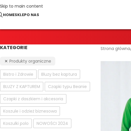
Skip to main content
HOME
SKLEP
O NAS
KATEGORIE
Strona główna
Produkty organiczne
Bistro i Zdrowie
Bluzy bez kaptura
BLUZY Z KAPTUREM
Czapki typu Beanie
Czapki z daszkiem i akcesoria
Koszule i odzież biznesowa
Koszulki polo
NOWOŚCI 2024