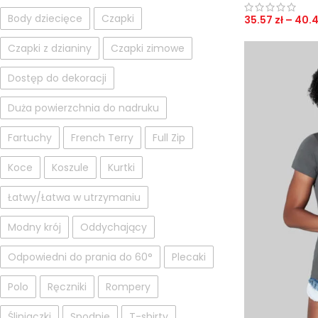
Body dziecięce
Czapki
35.57
zł
–
40.
Czapki z dzianiny
Czapki zimowe
Dostęp do dekoracji
Duża powierzchnia do nadruku
Fartuchy
French Terry
Full Zip
Koce
Koszule
Kurtki
Łatwy/Łatwa w utrzymaniu
Modny krój
Oddychający
Odpowiedni do prania do 60°
Plecaki
Polo
Ręczniki
Rompery
Śliniaczki
Spodnie
T-shirty