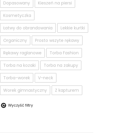
Dopasowany
Kieszeń na piersi
Kosmetyczka
Łatwy do obrandowania
Lekkie kurtki
Organiczny
Prosto wszyte rękawy
Rękawy raglanowe
Torba Fashion
Torba na kozaki
Torba na zakupy
Torba-worek
V-neck
Worek gimnastyczny
Z kapturem
Wyczyść filtry