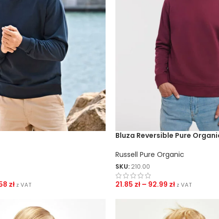
Bluza Reversible Pure Organi
Russell Pure Organic
SKU:
210.00
.58
zł
21.85
zł
–
92.99
zł
z VAT
z VAT