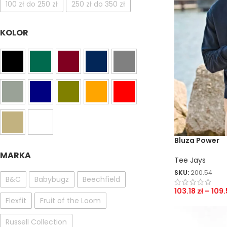
100 zł do 250 zł
250 zł do 350 zł
KOLOR
Bluza Power
MARKA
Tee Jays
SKU:
200.54
B&C
Babybugz
Beechfield
103.18
zł
–
109
Flexfit
Fruit of the Loom
Russell Collection