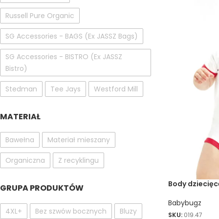
Russell Pure Organic
SG Accessories - BAGS (Ex JASSZ Bags)
SG Accessories - BISTRO (Ex JASSZ
Bistro)
Stedman
Tee Jays
Westford Mill
MATERIAŁ
Bawełna
Materiał mieszany
Organiczna
Z recyklingu
Body dziecięc
GRUPA PRODUKTÓW
Babybugz
4XL+
Bez szwów bocznych
Bluzy
SKU:
019.47