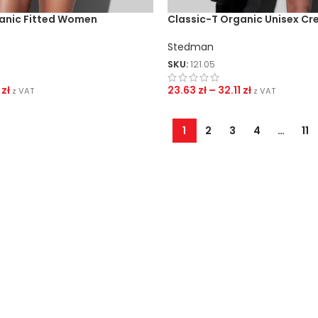
anic Fitted Women
Classic-T Organic Unisex Cr
Stedman
SKU:
121.05
5
zł
23.63
zł
–
32.11
zł
z VAT
z VAT
1
2
3
4
…
11