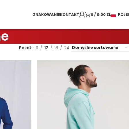
ZNAKOWANIE
KONTAKT
0
/
0.00
ZŁ
POLS
ne
Pokaż
9
12
18
24