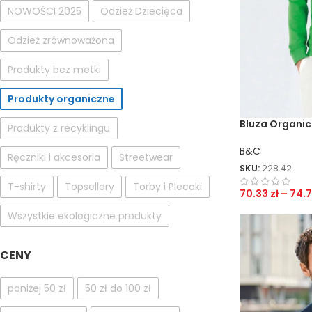
NOWOŚCI 2025
Odzież Dziecięca
Odzież zrównoważona
Produkty bez metki
Produkty organiczne
Bluza Organic
Produkty z recyklingu
B&C
Ręczniki i akcesoria
Streetwear
SKU:
228.42
T-shirty
Topsellery
Torby i Plecaki
70.33
zł
–
74.
Wszystkie ekologiczne produkty
CENY
poniżej 50 zł
50 zł do 100 zł