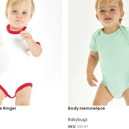
e Ringer
Body niemowlęce
Babybugz
SKU:
010.47