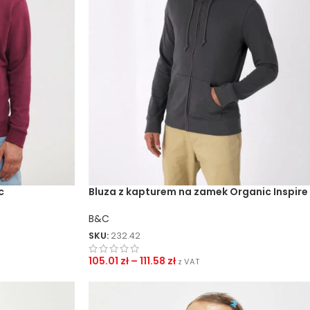
c
Bluza z kapturem na zamek Organic Inspire
B&C
SKU:
232.42
105.01
zł
–
111.58
zł
z VAT