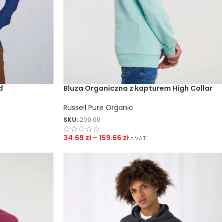
ZNAKOWANIA
Sitodruk Transferowy
Sitodruk Bezpośredni
DTF
d
Bluza Organiczna z kapturem High Collar
Sublimacja
Russell Pure Organic
Flex / Flock
SKU:
209.00
Haft
34.69
zł
–
159.66
zł
z VAT