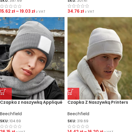
SKU:
301.41
SKU:
397.69
34.76
zł
15.62
zł
–
19.03
zł
z VAT
z VAT
Czapka z naszywką Appliqué
Czapka Z Naszywką Printers
Beechfield
Beechfield
SKU:
104.69
SKU:
319.69
26.15
zł
14.42
zł
–
16.20
zł
z VAT
z VAT