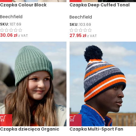
Czapka Colour Block
Czapka Deep Cuffed Tonal
Patch
Beechfield
Beechfield
SKU:
107.69
SKU:
103.69
30.06
zł
27.95
zł
z VAT
z VAT
Czapka dziecięca Organic
Czapka Multi-Sport Fan
Cotton