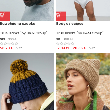
Bawełniana czapka
Body dziecięce
True Blanks "by H&M Group"
True Blanks "by H&M Group"
SKU:
300.41
SKU:
010.41
58.73
zł
17.93
zł
–
20.36
zł
z VAT
z VAT