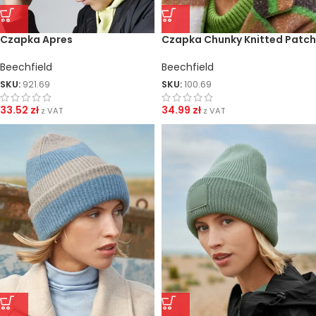
Czapka Apres
Czapka Chunky Knitted Patch
Beechfield
Beechfield
SKU:
921.69
SKU:
100.69
33.52
zł
34.99
zł
z VAT
z VAT