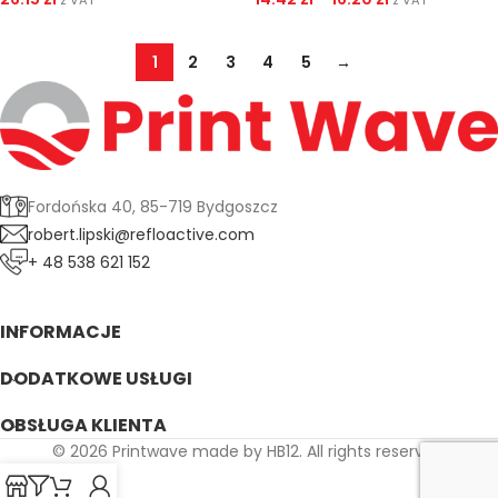
1
2
3
4
5
→
Fordońska 40, 85-719 Bydgoszcz
robert.lipski@refloactive.com
+ 48 538 621 152
INFORMACJE
DODATKOWE USŁUGI
OBSŁUGA KLIENTA
© 2026 Printwave made by HB12. All rights reserved.