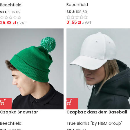
Beechfield
Beechfield
SKU:
108.69
SKU:
106.69
31.55
zł
25.83
zł
z VAT
z VAT
Czapka Snowstar
Czapka z daszkiem Baseball
True Blanks "by H&M Group"
Beechfield