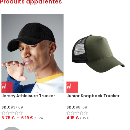
Produits apparentés
Jersey Athleisure Trucker
Junior Snapback Trucker
SKU:
937.69
SKU:
981.69
5.75
€
–
6.19
€
4.15
€
z TVA
z TVA