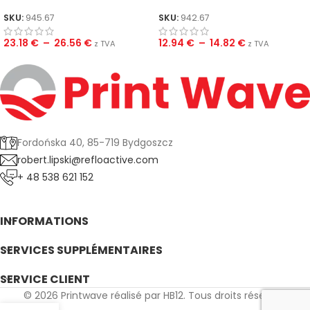
SKU:
945.67
SKU:
942.67
23.18
€
–
26.56
€
12.94
€
–
14.82
€
z TVA
z TVA
Fordońska 40, 85-719 Bydgoszcz
robert.lipski@refloactive.com
+ 48 538 621 152
INFORMATIONS
SERVICES SUPPLÉMENTAIRES
SERVICE CLIENT
© 2026 Printwave réalisé par HB12. Tous droits réservés.