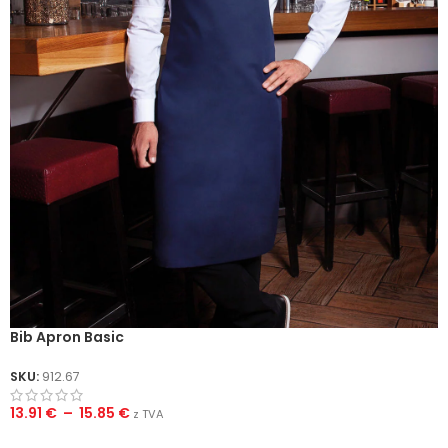
Bib Apron Basic
SKU:
912.67
13.91
€
–
15.85
€
z TVA