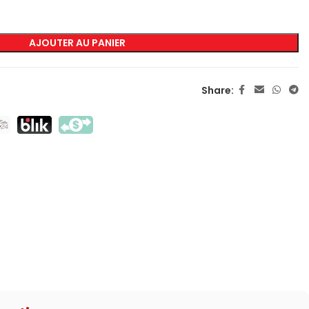
AJOUTER AU PANIER
MARQUAGE
Sérigraphie Transfert
Share:
Sérigraphie Directe
DTF
Sublimation
Flex / Flock
Broderie