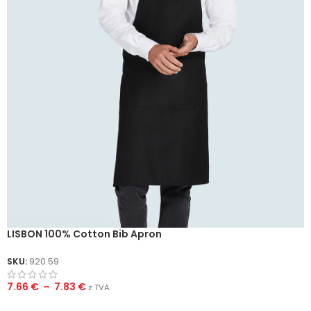
LISBON 100% Cotton Bib Apron
SKU:
920.59
7.66
€
–
7.83
€
z TVA