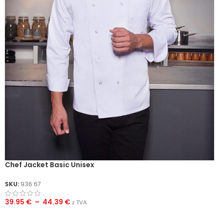
Chef Jacket Basic Unisex
SKU:
936.67
39.95
€
–
44.39
€
z TVA