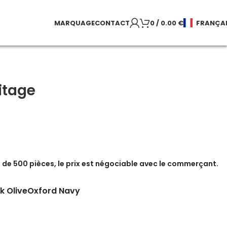
MARQUAGE
CONTACT
0
/
0.00
€
FRANÇA
itage
de 500 pièces, le prix est négociable avec le commerçant.
k Olive
Oxford Navy