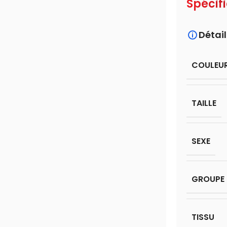
Spécif
Détail
COULEU
TAILLE
SEXE
GROUPE 
TISSU