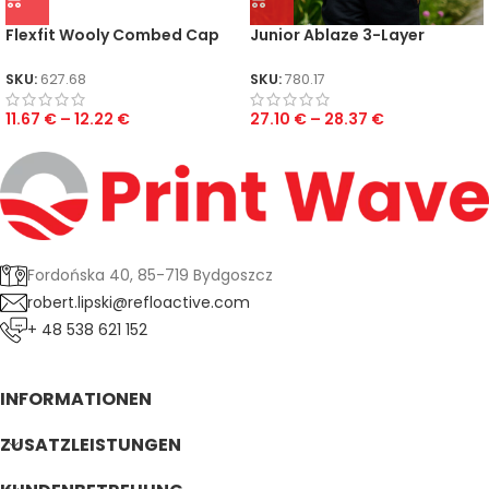
Flexfit Wooly Combed Cap
Junior Ablaze 3-Layer
Kids
Hooded Softshell
SKU:
627.68
SKU:
780.17
11.67
€
–
12.22
€
27.10
€
–
28.37
€
Fordońska 40, 85-719 Bydgoszcz
robert.lipski@refloactive.com
+ 48 538 621 152
INFORMATIONEN
ZUSATZLEISTUNGEN