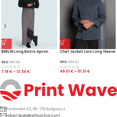
BERLIN Long Bistro Apron
Chef Jacket Lars Long Sleeve
with Vent and Pocket
SKU:
934.67
SKU:
941.59
49.01
€
–
51.31
€
7.18
€
–
13.34
€
Fordońska 40, 85-719 Bydgoszcz
robert.lipski@refloactive.com